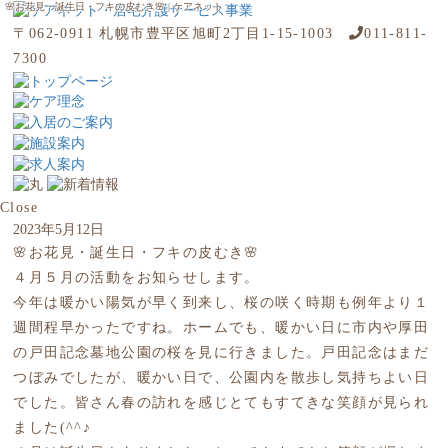
🌸お花見・誕生日・フキの皮むき🌸 | ケアネット
〒062-0911 札幌市豊平区旭町2丁目1-15-1003
011-811-
7300
Close
2023年5月12日
🌸お花見・誕生日・フキの皮むき🌸
４月５月の活動をお知らせします。
今年は暖かい陽気が早く到来し、桜の咲く時期も例年より１
週間程早かったですね。ホームでも、暖かい日に市内や厚田
の戸田記念墓地公園の桜を見に行きました。戸田記念はまだ
つぼみでしたが、暖かい日で、公園内を散歩し気持ちよい日
でした。皆さん春の訪れを感じとてもすてきな笑顔が見られ
ました(^^♪