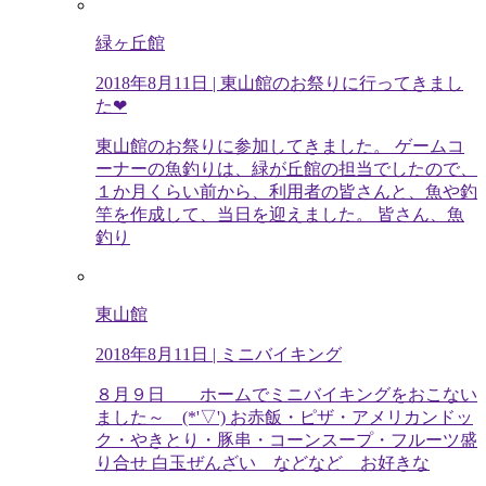
緑ヶ丘館
2018年8月11日
| 東山館のお祭りに行ってきまし
た❤
東山館のお祭りに参加してきました。 ゲームコ
ーナーの魚釣りは、緑が丘館の担当でしたので、
１か月くらい前から、利用者の皆さんと、魚や釣
竿を作成して、当日を迎えました。 皆さん、魚
釣り
東山館
2018年8月11日
| ミニバイキング
８月９日 ホームでミニバイキングをおこない
ました～ (*'▽') お赤飯・ピザ・アメリカンドッ
ク・やきとり・豚串・コーンスープ・フルーツ盛
り合せ 白玉ぜんざい などなど お好きな