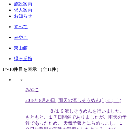
施設案内
求人案内
お知らせ
すべて
みやこ
東山館
緑ヶ丘館
1〜10件目を表示
（全11件）
みやこ
2018年8月20日
| 雨天の流しそうめん(´；ω；｀)
８/１９流しそうめんを行いました。
もともと、１７日開催でありましたが、雨天の予
報であったため、 天気予報とにらめっこし、１