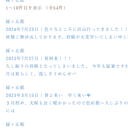
緑ヶ丘館
1〜10件目を表示
（全54件）
緑ヶ丘館
2026年7月23日
| 色々なところに沢山行ってきました！
皆様ご無沙汰しております。投稿が大変空いてしまい申し
緑ヶ丘館
2025年7月27日
| 夏到来！！！
久し振りの投稿となってしまいました。 今年も猛暑ですね
月は夏らしく、流しそうめんやバ
緑ヶ丘館
2025年3月15日
| 春よ来い 早く来い🌹
３月初め、天候も良く暖かかったので色彩館へ久しぶりの
には
緑ヶ丘館