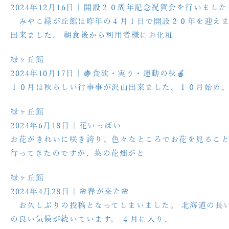
2024年12月16日
| 開設２０周年記念祝賀会を行いました
みやこ緑が丘館は昨年の４月１日で開設２０年を迎えま
出来ました。 朝食後から利用者様にお化粧
緑ヶ丘館
2024年10月17日
| 🍇食欲・実り・運動の秋🍎
１０月は秋らしい行事事が沢山出来ました。１０月始め
緑ヶ丘館
2024年6月18日
| 花いっぱい
お花がきれいに咲き誇り、色々なところでお花を見ることが
行ってきたのですが、菜の花畑がと
緑ヶ丘館
2024年4月28日
| 🌸春が来た🌸
お久しぶりの投稿となってしまいました。 北海道の長
の良い気候が続いています。 ４月に入り、