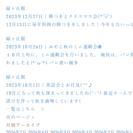
緑ヶ丘館
2023年12月27日
| 餅つきとクリスマス会(*'▽')
12月13日に毎年恒例の餅つきをしました！今年も力いっぱ
緑ヶ丘館
2023年10月26日
| みやこ秋のミニ運動会🍇
１０月上旬に、ミニ運動会を行いました。 競技は、パン
れましたよ(*'ω'*) パン食い競争
緑ヶ丘館
2023年10月1日
| 茶話会とお月見(^^♪
10月になって秋も深まってきましたね(^-^) 最近ホ
漬けを作って秋を満喫しています(
一覧はこちら ＞
次のページ »
月別アーカイブ
2026年7月
2026年6月
2026年5月
2026年4月
2026年2月
2026年